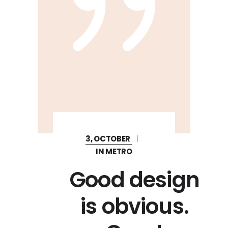
3, OCTOBER
IN
METRO
Good design
is obvious.