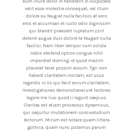
eum iriure dolor in hendrerit in vulputate
velit esse molestie consequat, vel illum
dolore eu feugiat nulla facilisis at vero
eros et accumsan et iusto odio dignissim
qui blandit praesent luptatum zzril
delenit augue duis dolore te feugait nulla
facilisi. Nam liber tempor cum soluta
nobis eleifend option congue nihil
imperdiet doming id quod mazim
placerat facer possim assum. Typi non
habent claritatem insitam; est usus
legentis in iis qui facit eorum claritatem.
Investigationes demonstraverunt lectores
legere me lius quod ii legunt saepius.
Claritas est etiam processus dynamicus,
qui sequitur mutationem consuetudium
lectorum. Mirum est notare quam littera
gothica, quam nunc putamus parum