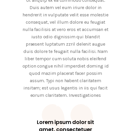
Ut aliquip ex ea commodo consequat.
Duis autem vel eum iriure dolor in
hendrerit in vulputate velit esse molestie
consequat, vel illum dolore eu feugiat
nulla facilisis at vero eros et accumsan et
iusto odio dignissim qui blandit
praesent luptatum zzril delenit augue
duis dolore te feugait nulla facilisi. Nam
liber tempor cum soluta nobis eleifend
option congue nihil imperdiet doming id
quod mazim placerat facer possim
assum. Typi non habent claritatem
insitam; est usus legentis in iis qui facit
eorum claritatem. Investigationes
Lorem ipsum dolor sit
amet, consectetuer