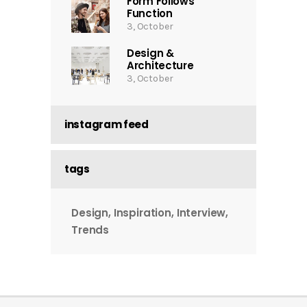
Form Follows
Function
3, October
Design &
Architecture
3, October
instagram feed
tags
Design
Inspiration
Interview
Trends