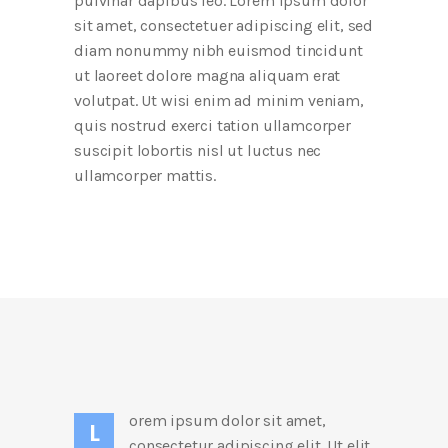
pulvinar dapibus leo. Lorem ipsum dolor
sit amet, consectetuer adipiscing elit, sed
diam nonummy nibh euismod tincidunt
ut laoreet dolore magna aliquam erat
volutpat. Ut wisi enim ad minim veniam,
quis nostrud exerci tation ullamcorper
suscipit lobortis nisl ut luctus nec
ullamcorper mattis.
orem ipsum dolor sit amet,
L
consectetur adipiscing elit. Ut elit