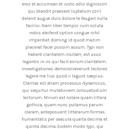
eros et accumsan et iusto odio dignissim
qui blandit praesent luptatum zzril
delenit augue duis dolore te feugait nulla
facilisi. Nam liber tempor cum soluta
nobis eleifend option congue nihil
imperdiet doming id quod mazim
placerat facer possim assum. Typi non
habent claritatem insitam; est usus
legentis in iis qui facit eorum claritatem.
Investigationes demonstraverunt lectores
legere me lius quod ii legunt saepius.
Claritas est etiam processus dynamicus,
qui sequitur mutationem consuetudium
lectorum. Mirum est notare quam littera
gothica, quam nunc putamus parum
claram, anteposuerit litterarum formas
humanitatis per seacula quarta decima et
quinta decima. Eodem modo typi, qui