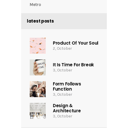
Metro
latest posts
Product Of Your Soul
2, October
It Is Time For Break
3, October
Form Follows
Function
3, October
Design &
Architecture
3, October