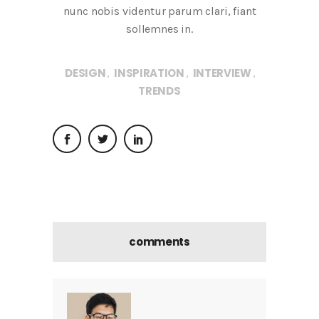
nunc nobis videntur parum clari, fiant
sollemnes in.
DESIGN
INSPIRATION
INTERVIEW
,
,
,
TRENDS
comments