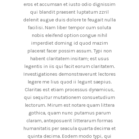
eros et accumsan et iusto odio dignissim
qui blandit praesent luptatum zzril
delenit augue duis dolore te feugait nulla
facilisi. Nam liber tempor cum soluta
nobis eleifend option congue nihil
imperdiet doming id quod mazim
placerat facer possim assum. Typi non
habent claritatem insitam; est usus
legentis in iis qui facit eorum claritatem.
Investigationes demonstraverunt lectores
legere me lius quod ii legunt saepius.
Claritas est etiam processus dynamicus,
qui sequitur mutationem consuetudium
lectorum. Mirum est notare quam littera
gothica, quam nunc putamus parum
claram, anteposuerit litterarum formas
humanitatis per seacula quarta decima et
quinta decima. Eodem modo typi, qui