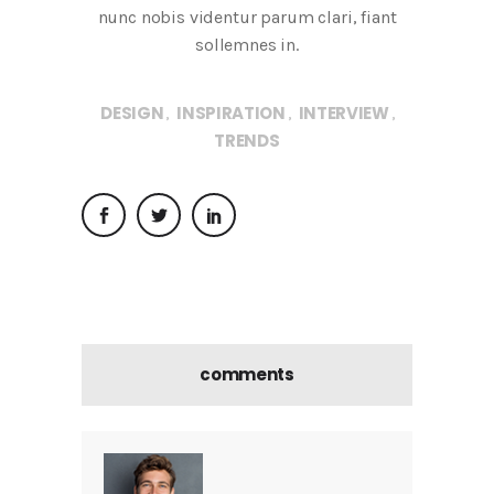
nunc nobis videntur parum clari, fiant
sollemnes in.
DESIGN
INSPIRATION
INTERVIEW
,
,
,
TRENDS
comments