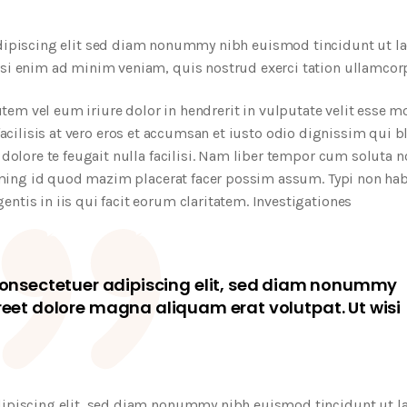
dipiscing elit sed diam nonummy nibh euismod tincidunt ut la
isi enim ad minim veniam, quis nostrud exerci tation ullamcor
m vel eum iriure dolor in hendrerit in vulputate velit esse mo
facilisis at vero eros et accumsan et iusto odio dignissim qui b
dolore te feugait nulla facilisi. Nam liber tempor cum soluta n
oming id quod mazim placerat facer possim assum. Typi non ha
entis in iis qui facit eorum claritatem. Investigationes
consectetuer adipiscing elit, sed diam nonummy
reet dolore magna aliquam erat volutpat. Ut wisi
dipiscing elit, sed diam nonummy nibh euismod tincidunt ut l