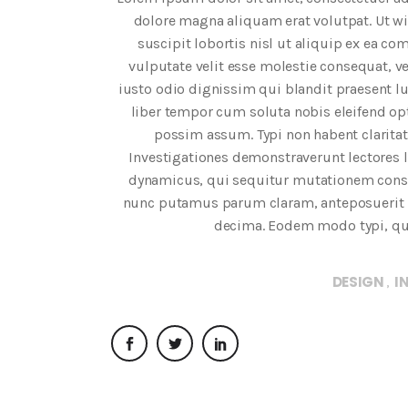
dolore magna aliquam erat volutpat. Ut w
suscipit lobortis nisl ut aliquip ex ea c
vulputate velit esse molestie consequat, vel
iusto odio dignissim qui blandit praesent lu
liber tempor cum soluta nobis eleifend o
possim assum. Typi non habent claritate
Investigationes demonstraverunt lectores l
dynamicus, qui sequitur mutationem cons
nunc putamus parum claram, anteposuerit l
decima. Eodem modo typi, qui 
DESIGN
I
,