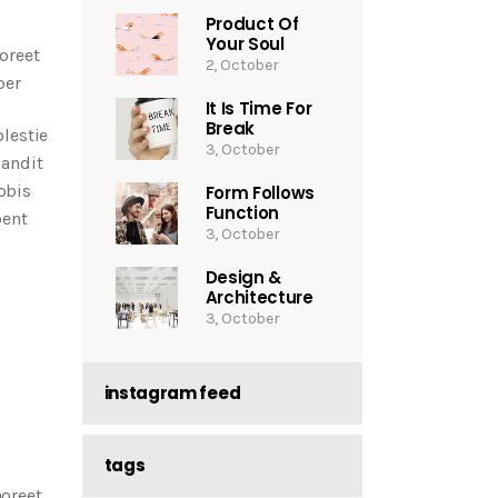
Product Of
Your Soul
oreet
2, October
per
It Is Time For
Break
lestie
3, October
landit
obis
Form Follows
Function
bent
3, October
Design &
Architecture
3, October
instagram feed
tags
aoreet