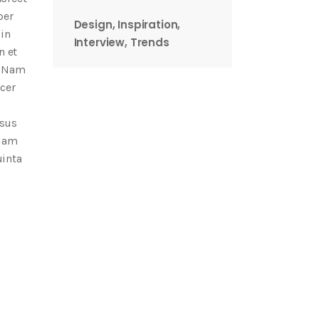
per
Design
Inspiration
 in
Interview
Trends
n et
i. Nam
cer
ssus
quam
uinta