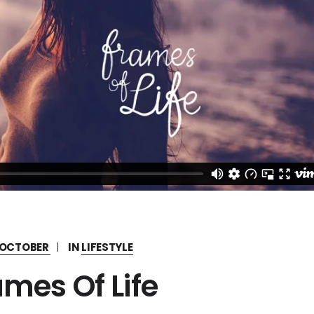
, OCTOBER
IN
LIFESTYLE
ames Of Life