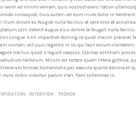
isi enim ad minim veniam, quis nostrud exerci tation ullamcor
ommodo consequat. Duis autem vel eum iriure dolor in hendrerit
 illum dolore eu feugiat nulla facilisis at vero eros et accumsa
ptatum zzril delenit augue duis dolore te feugait nulla facilis
ption congue nihil imperdiet doming id quod mazim placerat fa
m insitam; est usus legentis in iis qui facit eorum claritatem.
egere me lius quod ii legunt saepius. Claritas est etiam proce
uetudium lectorum. Mirum est notare quam littera gothica, 
itterarum formas humanitatis per seacula quarta decima et q
nunc nobis videntur parum clari, fiant sollemnes in.
NSPIRATION
INTERVIEW
TRENDS
,
,