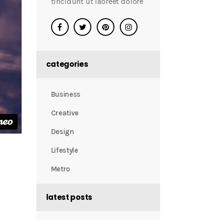
tincidunt ut laoreet dolore
categories
Business
Creative
Design
Lifestyle
Metro
latest posts