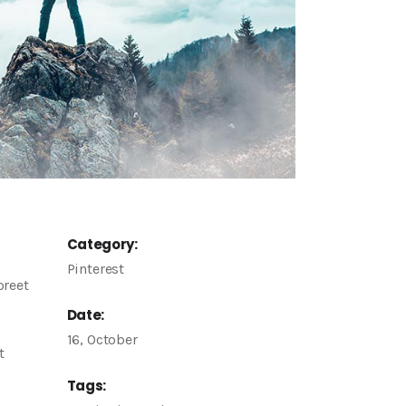
Category:
Pinterest
oreet
Date:
16, October
t
Tags: